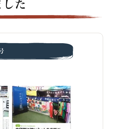
ました
号