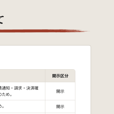
て
開示区分
積通知・請求・決済確
開示
のため。
め。
開示