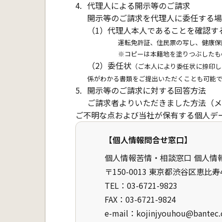
代理人による開示等のご請求
開示等のご請求を代理人に委任する場
（1）
代理人本人であることを確認す
運転免許証、住民票の写し、健康保
※コピーは本籍地を塗りつぶしたも
（2）
委任状
（ご本人により委任状に捺印し
係がわかる書類をご提出いただくことも可能
開示等のご請求に対する回答方法
ご請求者よりいただきました方法（メ
ご不明な点および当社が保有する個人デ
【個人情報問合せ窓口】
個人情報苦情・相談窓口 個人情
〒150-0013
東京都渋谷区恵比寿4-22-
TEL：03-6721-9823
FAX：03-6721-9824
e-mail：kojinjyouhou@bantec.