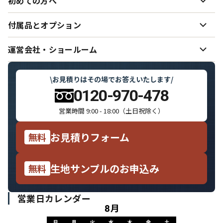
初めての方へ
お客様インタビュー 彩様
ー
使用できる書体サンプル
ー
オーダーのれん制作の流れ
ー
初めてオーダーのれんを作る方へ
付属品とオプション
ー
ご希望どおりの色味を実現するために
ー
納期（制作日数・発送）
ー
のれんと日よけ幕の仕立て·お手入れ方法
ー
のれん・日よけ幕の設置用備品
運営会社・ショールーム
ー
デザインサンプル集
ー
価格表
ー
のれんのしきたりと用語集
ー
運営会社・スタッフ紹介
ー
\
お見積りはその場でお答えいたします
/
お支払い・領収書について
ー
よくいただくご質問
ー
0120-970-478
ショールームのご案内
ー
営業時間 9:00 - 18:00（土日祝除く）
メディア掲載履歴
ー
お見積りフォーム
無料
特定商取引に基づく表記
ー
個人情報の取り扱いについて
ー
生地サンプルのお申込み
無料
営業日カレンダー