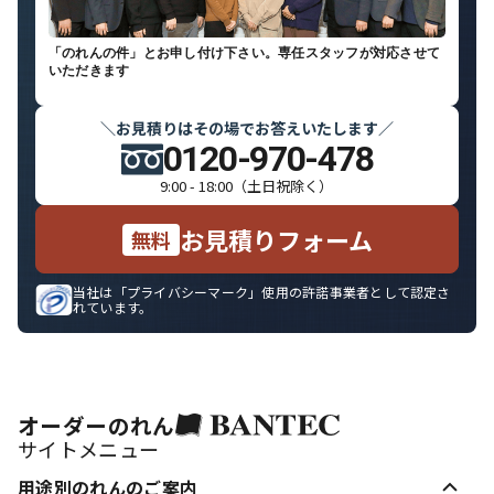
「
のれん
の件」とお申し付け下さい。専任スタッフが対応させて
いただきます
お見積りはその場でお答えいたします
＼
／
0120-970-478
9:00 - 18:00（土日祝除く）
お見積りフォーム
無料
当社は「プライバシーマーク」使用の許諾事業者として認定さ
れています。
オーダーのれん
サイトメニュー
用途別のれんのご案内