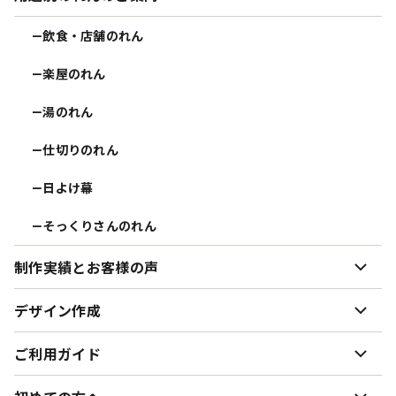
飲食・店舗のれん
ー
楽屋のれん
ー
湯のれん
ー
仕切りのれん
ー
日よけ幕
ー
そっくりさんのれん
ー
制作実績とお客様の声
制作実績とお客様の声
デザイン作成
ー
お客様インタビュー まるめんさむらい様
ー
デザイン作成について
ご利用ガイド
ー
お客様インタビュー 陶知庵様
ー
デザイン案・データの送り方
ー
生地・色味について
ー