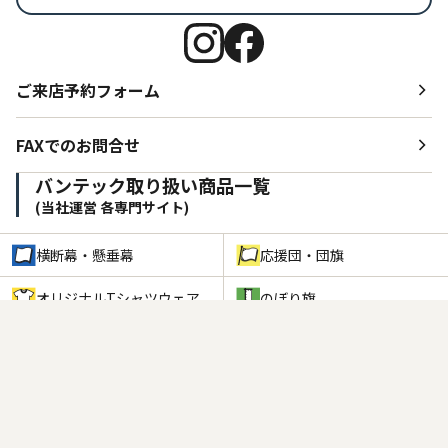
ご来店予約フォーム
FAXでのお問合せ
バンテック取り扱い商品一覧
(当社運営 各専門サイト)
0120-970-478
横断幕・懸垂幕
応援団・団旗
営業時間 9:00 - 18:00（土日祝除く）
オリジナルTシャツウェア
のぼり旗
オーダーのれん
オリジナルタオル
オリジナルはっぴ
オリジナル大漁旗
続きを見る