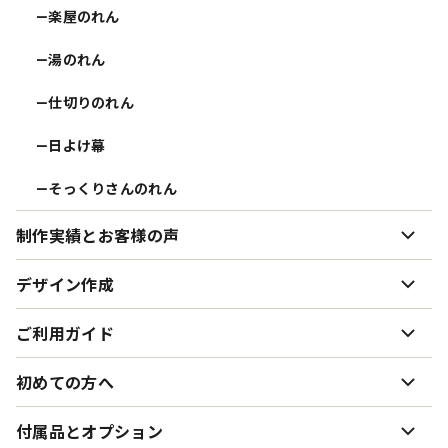
楽屋のれん
ー
湯のれん
ー
仕切りのれん
ー
日よけ幕
ー
そっくりさんのれん
ー
制作実績とお客様の声
制作実績とお客様の声
デザイン作成
ー
お客様インタビュー まるめんさむらい様
ー
デザイン作成について
ご利用ガイド
ー
お客様インタビュー 陶知庵様
ー
デザイン案・データの送り方
ー
生地・色味について
初めての方へ
ー
お客様インタビュー 彩様
ー
使用できる書体サンプル
ー
オーダーのれん制作の流れ
ー
初めてオーダーのれんを作る方へ
付属品とオプション
ー