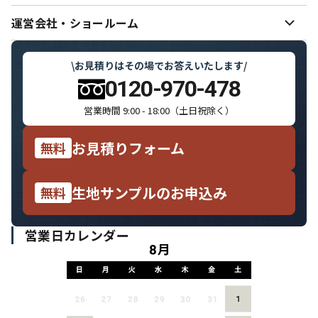
ご希望どおりの色味を実現するために
ー
納期（制作日数・発送）
ー
のれんと日よけ幕の仕立て·お手入れ方法
ー
のれん・日よけ幕の設置用備品
運営会社・ショールーム
ー
デザインサンプル集
ー
価格表
ー
のれんのしきたりと用語集
ー
運営会社・スタッフ紹介
ー
\
お見積りはその場でお答えいたします
/
お支払い・領収書について
ー
よくいただくご質問
ー
0120-970-478
ショールームのご案内
ー
営業時間 9:00 - 18:00（土日祝除く）
メディア掲載履歴
ー
お見積りフォーム
無料
特定商取引に基づく表記
ー
個人情報の取り扱いについて
ー
生地サンプルのお申込み
無料
営業日カレンダー