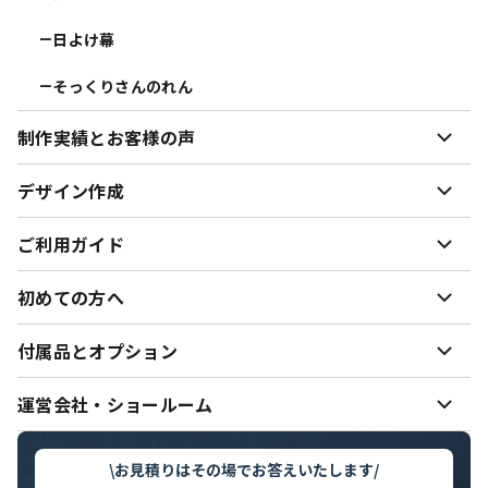
日よけ幕
ー
そっくりさんのれん
ー
制作実績とお客様の声
制作実績とお客様の声
デザイン作成
ー
お客様インタビュー まるめんさむらい様
ー
デザイン作成について
ご利用ガイド
ー
お客様インタビュー 陶知庵様
ー
デザイン案・データの送り方
ー
生地・色味について
初めての方へ
ー
お客様インタビュー 彩様
ー
使用できる書体サンプル
ー
オーダーのれん制作の流れ
ー
初めてオーダーのれんを作る方へ
付属品とオプション
ー
ご希望どおりの色味を実現するために
ー
納期（制作日数・発送）
ー
のれんと日よけ幕の仕立て·お手入れ方法
ー
のれん・日よけ幕の設置用備品
運営会社・ショールーム
ー
デザインサンプル集
ー
価格表
ー
のれんのしきたりと用語集
ー
運営会社・スタッフ紹介
ー
\
お見積りはその場でお答えいたします
/
お支払い・領収書について
ー
よくいただくご質問
ー