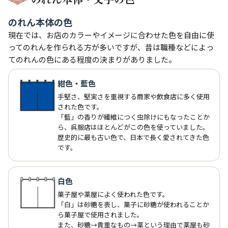
のれん本体の色
現在では、お店のカラーやイメージに合わせた色を自由に使
ってのれんを作られる方が多いですが、昔は職種などによっ
てのれんの色にある程度の決まりがありました。
紺色・藍色
手堅さ、堅実さを重視する商家や飲食店に多く使用
された色です。
「藍」の香りが繊維につく虫除けにもなったことか
ら、呉服店はほとんどがこの色を使っていました。
歴史的に最も古い色で、日本で長く愛されてきた色
です。
白色
菓子屋や薬屋によく使われた色です。
「白」は砂糖を表し、菓子に砂糖が使われることか
ら菓子屋で使用されました。
また、砂糖→貴重なもの→薬という理由で薬屋も砂