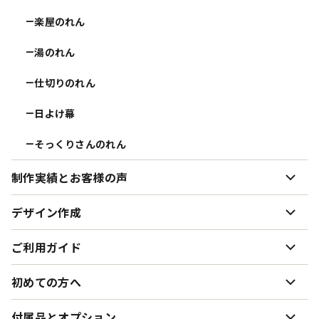
楽屋のれん
ー
湯のれん
ー
仕切りのれん
ー
日よけ幕
ー
そっくりさんのれん
ー
制作実績とお客様の声
制作実績とお客様の声
デザイン作成
ー
お客様インタビュー まるめんさむらい様
ー
デザイン作成について
ご利用ガイド
ー
お客様インタビュー 陶知庵様
ー
デザイン案・データの送り方
ー
生地・色味について
初めての方へ
ー
お客様インタビュー 彩様
ー
使用できる書体サンプル
ー
オーダーのれん制作の流れ
ー
初めてオーダーのれんを作る方へ
付属品とオプション
ー