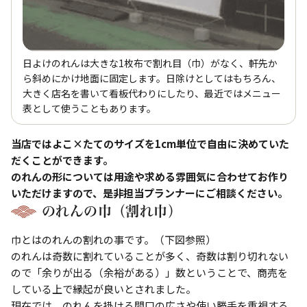
日よけのれんは大きな1枚布で割れ目（巾）がなく、軒先か
ら斜めにかけ地面に固定します。日除けとしてはもちろん、
大きく店名を書いて看板代わりにしたり、最近ではメニュー
表として使うこともあります。
当店ではよこ×たてのサイズを1cm単位で自由に決めていた
だくことができます。
のれんの形については用途や求める雰囲気に合わせてお作り
いただけますので、是非担当プランナーにご相談ください。
のれんの巾（割れ巾）
巾とはのれんの割れの事です。（下図参照）
のれんは奇数に割れていることが多く、奇数は割り切れない
ので「余りが出る（余裕がある）」数ということで、商売を
している上で縁起が良いとされました。
現在では、のれんを掛ける間口の広さや使い勝手を重視する