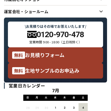
ご希望どおりの色味を実現するために
ー
納期（制作日数・発送）
ー
のれんと日よけ幕の仕立て·お手入れ方法
ー
のれん・日よけ幕の設置用備品
運営会社・ショールーム
ー
デザインサンプル集
ー
価格表
ー
のれんのしきたりと用語集
ー
運営会社・スタッフ紹介
ー
\
お見積りはその場でお答えいたします
/
お支払い・領収書について
ー
よくいただくご質問
ー
0120-970-478
ショールームのご案内
ー
営業時間 9:00 - 18:00（土日祝除く）
メディア掲載履歴
ー
お見積りフォーム
無料
特定商取引に基づく表記
ー
個人情報の取り扱いについて
ー
生地サンプルのお申込み
無料
営業日カレンダー